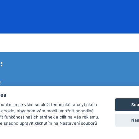
:
y
ies
a
Sou
Souhlasím se vším se uloží technické, analytické a
ů
 cookie, abychom vám mohli umožnit pohodlné
it funkčnost našich stránek a cílit na vás reklamu.
Nas
 snadno upravit kliknutím na Nastavení souborů
.r.o. 2026