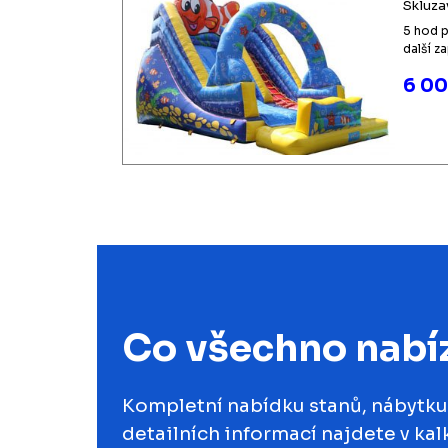
Skluza
5 hod 
další z
6 00
Co všechno nabí
Kompletní nabídku stanů, nábytku,
detailních informací najdete v kal