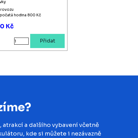
vky
provozu
apočatá hodina 800 Kč
0 Kč
Přidat
zíme?
 atrakcí a dalšího vybavení včetně
kulátoru, kde si můžete i nezávazně