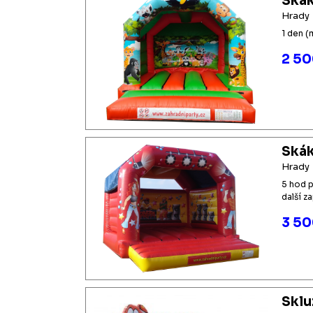
Skák
Hrady
1 den (
2 50
Skák
Hrady
5 hod 
další z
3 50
Skl