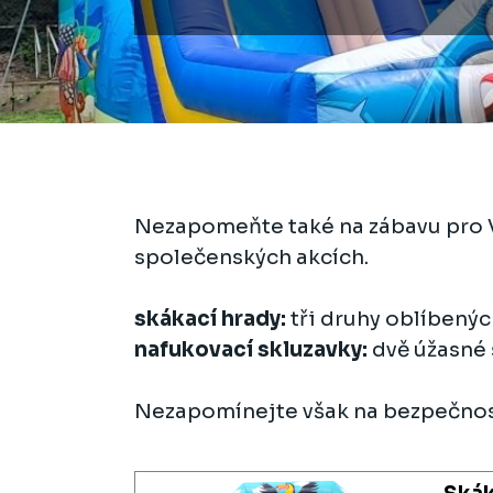
Nezapomeňte také na zábavu pro Va
společenských akcích.
skákací hrady:
tři druhy oblíbený
nafukovací skluzavky:
dvě úžasné s
Nezapomínejte však na bezpečnost