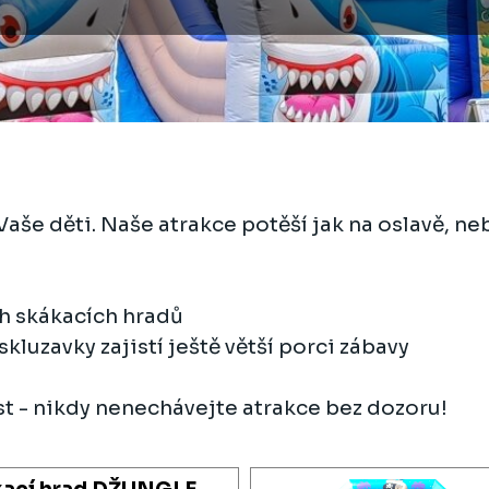
še děti. Naše atrakce potěší jak na oslavě, neb
ch skákacích hradů
kluzavky zajistí ještě větší porci zábavy
 - nikdy nenechávejte atrakce bez dozoru!