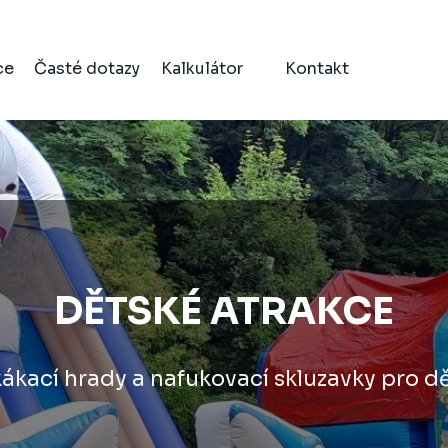
Přeskočit menu
ce
Časté dotazy
Kalkulátor
Kontakt
DĚTSKÉ ATRAKCE
kákací hrady a nafukovací skluzavky pro dě