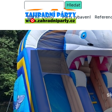
Přejít na obsah
Hledat
Domů
Párty vybavení
Referen
0 Kč
s