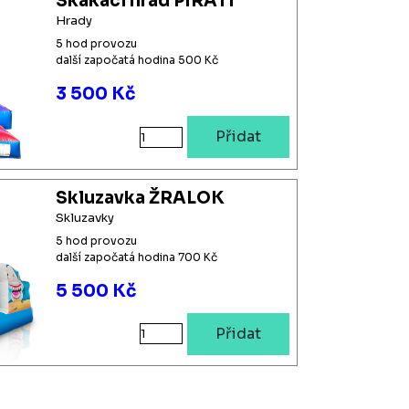
Skákací hrad PIRÁTI
Hrady
5 hod provozu
další započatá hodina 500 Kč
3 500 Kč
Přidat
Skluzavka ŽRALOK
Skluzavky
5 hod provozu
další započatá hodina 700 Kč
5 500 Kč
Přidat